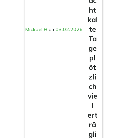
ac
ht
kal
te
Mickael H.
am
03.02.2026
Ta
ge
pl
öt
zli
ch
vie
l
ert
rä
gli