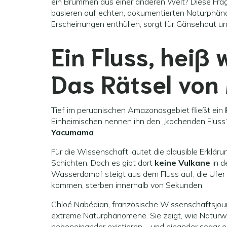
ein Brummen aus einer anderen Welt? Diese Frage
basieren auf echten, dokumentierten Naturphäno
Erscheinungen enthüllen, sorgt für Gänsehaut un
Ein Fluss, heiß 
Das Rätsel von
Tief im peruanischen Amazonasgebiet fließt ein
Einheimischen nennen ihn den „kochenden Fluss“
Yacumama
.
Für die Wissenschaft lautet die plausible Erkläru
Schichten. Doch es gibt dort
keine Vulkane
in d
Wasserdampf steigt aus dem Fluss auf, die Ufer 
kommen, sterben innerhalb von Sekunden.
Chloé Nabédian, französische Wissenschaftsjourn
extreme Naturphänomene. Sie zeigt, wie Natur
nebeneinander existieren – und einander sogar 