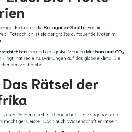
irien
iesiger Erdkrater: die
Batagaïka-Spalte
. Für die
elt“. Tatsächlich ist sie der größte auftauende Krater im
r
.
nsschichten
frei und gibt große Mengen
Methan und CO₂
 klingt, hat reale Auswirkungen auf das globale Klima. Die
r tickenden Zeitbombe.
 Das Rätsel der
frika
, karge Flächen durch die Landschaft – die sogenannten
rk mächtiger Geister. Doch auch Wissenschaftler rätseln.