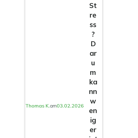
St
re
ss
?
D
ar
u
m
ka
nn
w
Thomas K.
am
03.02.2026
en
ig
er