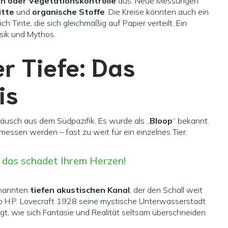
n oder Vegetationskontrolle
aus. Neue Messungen
itte
und
organische Stoffe
. Die Kreise könnten auch ein
ich Tinte, die sich gleichmäßig auf Papier verteilt. Ein
sik und Mythos.
r Tiefe: Das
is
äusch aus dem Südpazifik. Es wurde als „
Bloop
“ bekannt.
essen werden – fast zu weit für ein einzelnes Tier.
– das schadet Ihrem Herzen!
enannten
tiefen akustischen Kanal
, der den Schall weit
wo H.P. Lovecraft 1928 seine mystische Unterwasserstadt
zeigt, wie sich Fantasie und Realität seltsam überschneiden