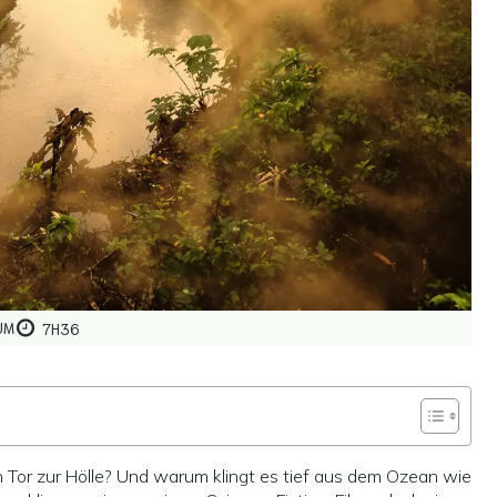
UM
7H36
 ein Tor zur Hölle? Und warum klingt es tief aus dem Ozean wie