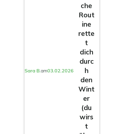
che
Rout
ine
rette
t
dich
durc
h
Sara B.
am
03.02.2026
den
Wint
er
(du
wirs
t