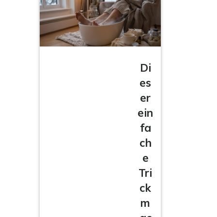
Di
es
er
ein
fa
ch
e
Tri
ck
m