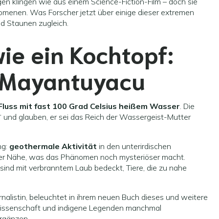
n klingen wie aus einem Science-Fiction-Film – doch sie
menen. Was Forscher jetzt über einige dieser extremen
d Staunen zugleich.
wie ein Kochtopf:
 Mayantuyacu
Fluss mit fast 100 Grad Celsius heißem Wasser
. Die
 und glauben, er sei das Reich der Wassergeist-Mutter
ng:
geothermale Aktivität
in den unterirdischen
er Nähe, was das Phänomen noch mysteriöser macht.
sind mit verbranntem Laub bedeckt, Tiere, die zu nahe
alistin, beleuchtet in ihrem neuen Buch dieses und weitere
wissenschaft und indigene Legenden manchmal
ergänzen.