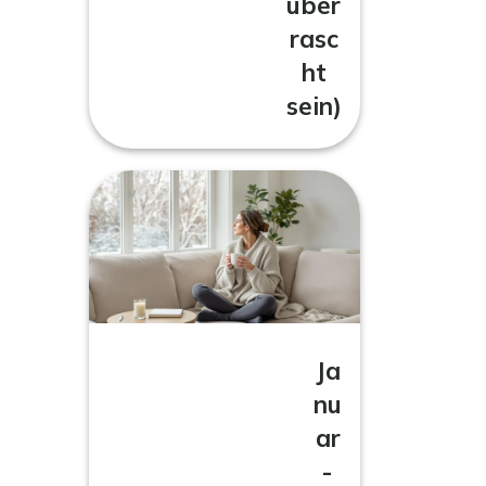
über
rasc
ht
sein)
Ja
nu
ar
-