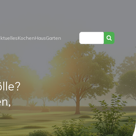
ktuelles
Kochen
Haus
Garten
ölle?
en,