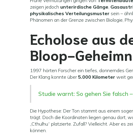
Frühe Vermutungen gingen von
Termitenbaute
zeigen jedoch
unterirdische Gänge
,
Gasaustr
physikalisches Verteilungsmuster
sein – ähnl
Phänomen an der Grenze zwischen Biologie, Phy
Echolose aus de
Bloop-Geheimn
1997 hörten Forscher ein tiefes, donnerndes Ger
Der Klang konnte über
5.000 Kilometer
weit gem
Studie warnt: So gehen Sie falsch 
Die Hypothese: Der Ton stammt aus einem sog
trägt. Doch die Koordinaten liegen genau dort, 
„Cthulhu“ platzierte. Zufall? Vielleicht. Aber es 
können.