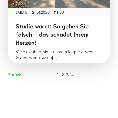
|
|
SARA B.
21.01.2026
17H36
Studie warnt: So gehen Sie
falsch – das schadet Ihrem
Herzen!
Viele glauben, sie tun ihrem Körper etwas
Gutes, wenn sie ab[…]
1
2
3
4
Zurück